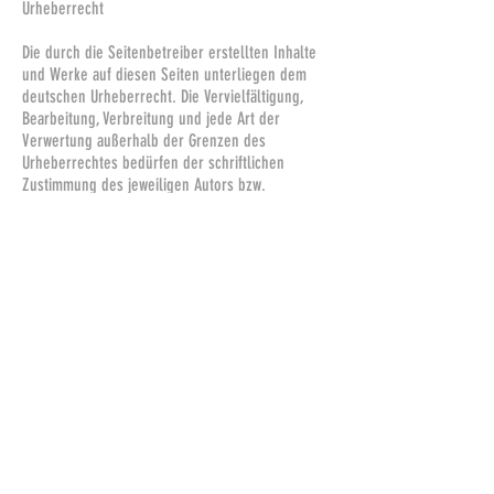
Urheberrecht
Die durch die Seitenbetreiber erstellten Inhalte
und Werke auf diesen Seiten unterliegen dem
deutschen Urheberrecht. Die Vervielfältigung,
Bearbeitung, Verbreitung und jede Art der
Verwertung außerhalb der Grenzen des
Urheberrechtes bedürfen der schriftlichen
Zustimmung des jeweiligen Autors bzw.
Erstellers. Downloads und Kopien dieser Seite
sind nur für den privaten, nicht kommerziellen
Gebrauch gestattet.
Soweit die Inhalte auf dieser Seite nicht vom
Betreiber erstellt wurden, werden die
Urheberrechte Dritter beachtet. Insbesondere
werden Inhalte Dritter als solche gekennzeichnet.
Sollten Sie trotzdem auf eine
Urheberrechtsverletzung aufmerksam werden,
bitten wir um einen entsprechenden Hinweis. Bei
Bekanntwerden von Rechtsverletzungen werden
wir derartige Inhalte umgehend entfernen.
Wir sind nicht bereit oder verpflichtet, an